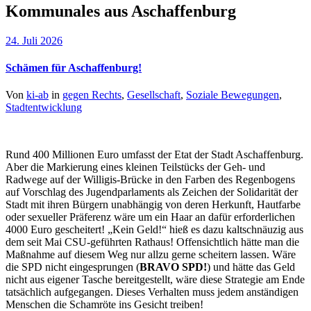
Kommunales aus Aschaffenburg
24. Juli 2026
Schämen für Aschaffenburg!
Von
ki-ab
in
gegen Rechts
,
Gesellschaft
,
Soziale Bewegungen
,
Stadtentwicklung
Rund 400 Millionen Euro umfasst der Etat der Stadt Aschaffenburg.
Aber die Markierung eines kleinen Teilstücks der Geh- und
Radwege auf der Willigis-Brücke in den Farben des Regenbogens
auf Vorschlag des Jugendparlaments als Zeichen der Solidarität der
Stadt mit ihren Bürgern unabhängig von deren Herkunft, Hautfarbe
oder sexueller Präferenz wäre um ein Haar an dafür erforderlichen
4000 Euro gescheitert! „Kein Geld!“ hieß es dazu kaltschnäuzig aus
dem seit Mai CSU-geführten Rathaus! Offensichtlich hätte man die
Maßnahme auf diesem Weg nur allzu gerne scheitern lassen. Wäre
die SPD nicht eingesprungen (
BRAVO SPD!
) und hätte das Geld
nicht aus eigener Tasche bereitgestellt, wäre diese Strategie am Ende
tatsächlich aufgegangen. Dieses Verhalten muss jedem anständigen
Menschen die Schamröte ins Gesicht treiben!