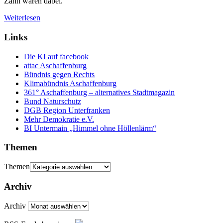
Zahn waren dabei.
Weiterlesen
Links
Die KI auf facebook
attac Aschaffenburg
Bündnis gegen Rechts
Klimabündnis Aschaffenburg
361° Aschaffenburg – alternatives Stadtmagazin
Bund Naturschutz
DGB Region Unterfranken
Mehr Demokratie e.V.
BI Untermain „Himmel ohne Höllenlärm“
Themen
Themen
Archiv
Archiv