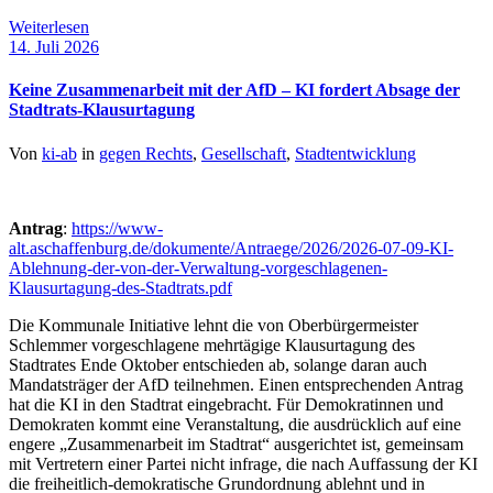
Weiterlesen
14. Juli 2026
Keine Zusammenarbeit mit der AfD – KI fordert Absage der
Stadtrats-Klausurtagung
Von
ki-ab
in
gegen Rechts
,
Gesellschaft
,
Stadtentwicklung
Antrag
:
https://www-
alt.aschaffenburg.de/dokumente/Antraege/2026/2026-07-09-KI-
Ablehnung-der-von-der-Verwaltung-vorgeschlagenen-
Klausurtagung-des-Stadtrats.pdf
Die Kommunale Initiative lehnt die von Oberbürgermeister
Schlemmer vorgeschlagene mehrtägige Klausurtagung des
Stadtrates Ende Oktober entschieden ab, solange daran auch
Mandatsträger der AfD teilnehmen. Einen entsprechenden Antrag
hat die KI in den Stadtrat eingebracht. Für Demokratinnen und
Demokraten kommt eine Veranstaltung, die ausdrücklich auf eine
engere „Zusammenarbeit im Stadtrat“ ausgerichtet ist, gemeinsam
mit Vertretern einer Partei nicht infrage, die nach Auffassung der KI
die freiheitlich-demokratische Grundordnung ablehnt und in