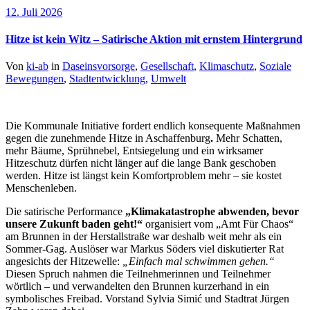
12. Juli 2026
Hitze ist kein Witz – Satirische Aktion mit ernstem Hintergrund
Von
ki-ab
in
Daseinsvorsorge
,
Gesellschaft
,
Klimaschutz
,
Soziale
Bewegungen
,
Stadtentwicklung
,
Umwelt
Die Kommunale Initiative fordert endlich konsequente Maßnahmen
gegen die zunehmende Hitze in Aschaffenburg
.
Mehr Schatten,
mehr Bäume, Sprühnebel, Entsiegelung und ein wirksamer
Hitzeschutz dürfen nicht länger auf die lange Bank geschoben
werden. Hitze ist längst kein Komfortproblem mehr – sie kostet
Menschenleben.
Die satirische Performance
„Klimakatastrophe abwenden, bevor
unsere Zukunft baden geht!“
organisiert vom „Amt Für Chaos“
am Brunnen in der Herstallstraße war deshalb weit mehr als ein
Sommer-Gag. Auslöser war Markus Söders viel diskutierter Rat
angesichts der Hitzewelle:
„Einfach mal schwimmen gehen.“
Diesen Spruch nahmen die Teilnehmerinnen und Teilnehmer
wörtlich – und verwandelten den Brunnen kurzerhand in ein
symbolisches Freibad. Vorstand Sylvia Simić und Stadtrat Jürgen