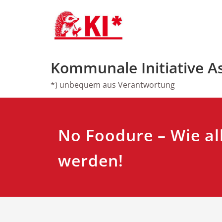
Zum
Inhalt
springen
Kommunale Initiative A
*) unbequem aus Verantwortung
No Foodure – Wie all
werden!