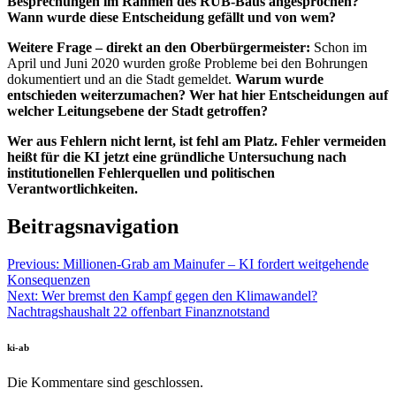
Besprechungen im Rahmen des RÜB-Baus angesprochen?
Wann wurde diese Entscheidung gefällt und von wem?
Weitere Frage – direkt an den Oberbürgermeister:
Schon im
April und Juni 2020 wurden große Probleme bei den Bohrungen
dokumentiert und an die Stadt gemeldet.
Warum wurde
entschieden weiterzumachen? Wer hat hier Entscheidungen auf
welcher Leitungsebene der Stadt getroffen?
Wer aus Fehlern nicht lernt, ist fehl am Platz. Fehler vermeiden
heißt für die KI jetzt eine gründliche Untersuchung nach
institutionellen Fehlerquellen und politischen
Verantwortlichkeiten.
Beitragsnavigation
Previous:
Millionen-Grab am Mainufer – KI fordert weitgehende
Konsequenzen
Next:
Wer bremst den Kampf gegen den Klimawandel?
Nachtragshaushalt 22 offenbart Finanznotstand
ki-ab
Die Kommentare sind geschlossen.