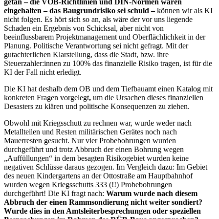
getan – die VOB-Richtlinien und DIN-Normen wären
eingehalten – das Baugrundrisiko sei schuld –
können wir als KI
nicht folgen. Es hört sich so an, als wäre der vor uns liegende
Schaden ein Ergebnis von Schicksal, aber nicht von
beeinflussbarem Projektmanagement und Oberflächlichkeit in der
Planung. Politische Verantwortung sei nicht gefragt. Mit der
gutachterlichen Klarstellung, dass die Stadt, bzw. ihre
Steuerzahler:innen zu 100% das finanzielle Risiko tragen, ist für die
KI der Fall nicht erledigt.
Die KI hat deshalb dem OB und dem Tiefbauamt einen Katalog mit
konkreten Fragen vorgelegt
,
um die Ursachen dieses finanziellen
Desasters zu klären und politische Konsequenzen zu ziehen.
Obwohl mit Kriegsschutt zu rechnen war, wurde weder nach
Metallteilen und Resten militärischen Gerätes noch nach
Mauerresten gesucht. Nur vier Probebohrungen wurden
durchgeführt und trotz Abbruch der einen Bohrung wegen
„Auffüllungen“ in dem besagten Risikogebiet wurden keine
negativen Schlüsse daraus gezogen. Im Vergleich dazu: Im Gebiet
des neuen Kindergartens an der Ottostraße am Hauptbahnhof
wurden wegen Kriegsschutts 333 (!!) Probebohrungen
durchgeführt! Die KI fragt nach:
Warum wurde nach diesem
Abbruch der einen Rammsondierung nicht weiter sondiert?
Wurde dies in den Amtsleiterbesprechungen oder speziellen