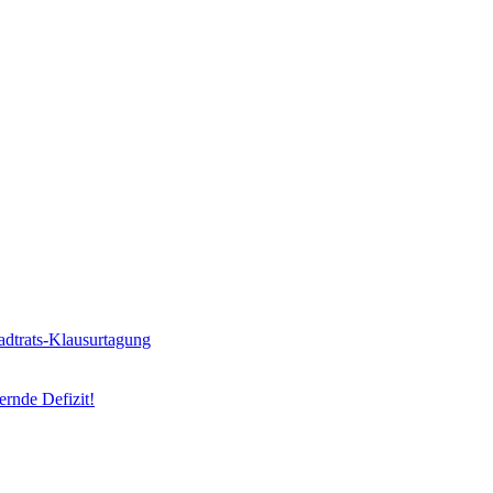
adtrats-Klausurtagung
ernde Defizit!