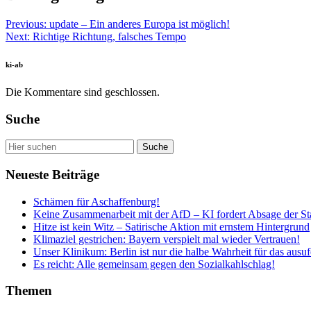
Previous:
update – Ein anderes Europa ist möglich!
Next:
Richtige Richtung, falsches Tempo
ki-ab
Die Kommentare sind geschlossen.
Suche
Neueste Beiträge
Schämen für Aschaffenburg!
Keine Zusammenarbeit mit der AfD – KI fordert Absage der St
Hitze ist kein Witz – Satirische Aktion mit ernstem Hintergrund
Klimaziel gestrichen: Bayern verspielt mal wieder Vertrauen!
Unser Klinikum: Berlin ist nur die halbe Wahrheit für das ausuf
Es reicht: Alle gemeinsam gegen den Sozialkahlschlag!
Themen