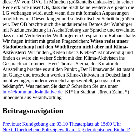
diese AV vom OVG in München größtenteils einkassiert. In seiner
Rede erklärte unser OB, dass die Stadt keine weitere AV gegen die
LG verhängen wird, auch wenn dies mit formalen Anpassungen
möglich wäre. Diesen klugen und selbstkritischen Schritt begrüßen
wir. Der OB brachte auch die andauernden Demos der Wutbürger
mit Naziunterstützung in Aschaffenburg zur Sprache und erwähnte,
dass er mit Vertretern der Wutbürger ein Gespräch im Rathaus hatte.
Wir fragen irritiert mit großen Fragezeichen:
Wieso redet unser
Stadtoberhaupt mit den Wutbürgern nicht aber mit Klima-
Aktivisten?
Wir finden „Reden über’s Kleben“ ist notwendig und
finden es wäre ein weiser Schritt mit den Klima-Aktivisten ins
Gespräch zu kommen. Herr Thomas Sterna, der Kurator der
Ausstellung brachte es auf den Punkt: „Der Klimawandel ist rasant
im Gange und trotzdem werden Klima-Aktivsten in Deutschland
nicht weniger, sondern vermehrt angezweifelt, ja sogar offen
bekämpft“. Was meinen Sie dazu? Schreiben Sie uns unter
info@kommunale-initiative.de
KI* im Stadtrat, Jürgen Zahn, *)
unbequem aus Verantwortung
Beitragsnavigation
Previous:
Kundgebung am 03.10 Theaterplatz ab 15:00 Uhr
Next:
Übertriebene Polizeigewalt am Tag der deutschen Einheit?