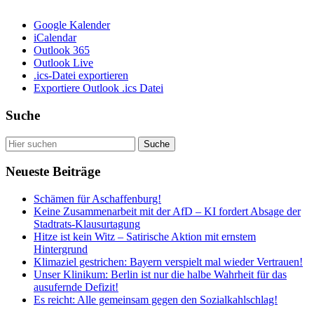
Google Kalender
iCalendar
Outlook 365
Outlook Live
.ics-Datei exportieren
Exportiere Outlook .ics Datei
Suche
Neueste Beiträge
Schämen für Aschaffenburg!
Keine Zusammenarbeit mit der AfD – KI fordert Absage der
Stadtrats-Klausurtagung
Hitze ist kein Witz – Satirische Aktion mit ernstem
Hintergrund
Klimaziel gestrichen: Bayern verspielt mal wieder Vertrauen!
Unser Klinikum: Berlin ist nur die halbe Wahrheit für das
ausufernde Defizit!
Es reicht: Alle gemeinsam gegen den Sozialkahlschlag!